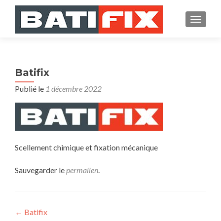
AFFICH
Batifix
Publié le
1 décembre 2022
Scellement chimique et fixation mécanique
Sauvegarder le
permalien
.
Navigation
←
Batifix