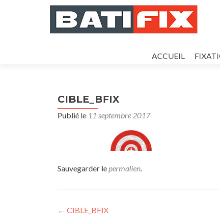
Aller
au
ACCUEIL
FIXAT
contenu
principal
CIBLE_BFIX
Publié le
11 septembre 2017
Sauvegarder le
permalien
.
Navigation
←
CIBLE_BFIX