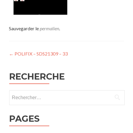
Sauvegarder le
permalien
.
Navigation
←
POLIFIX – SDS21309 – 33
de
l’article
RECHERCHE
Rechercher :
PAGES